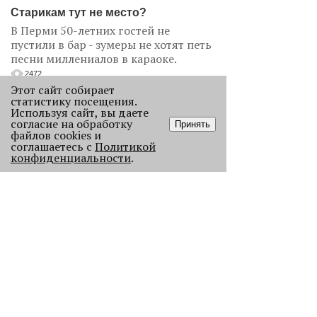
Старикам тут не место?
В Перми 50-летних гостей не
пустили в бар - зумеры не хотят петь
песни миллениалов в караоке.
2472
Этот сайт собирает
статистику посещения.
Используя сайт, вы даете
согласие на обработку
Принять
файлов cookies и
соглашаетесь с
Политикой
конфиденциальности
.
Без Будды и вина: каких проектов
лишилась Пермь в 2025 году
В прошлом году Пермь потеряла
сразу несколько проектов с
многолетней историей, давайте их
вспомним.