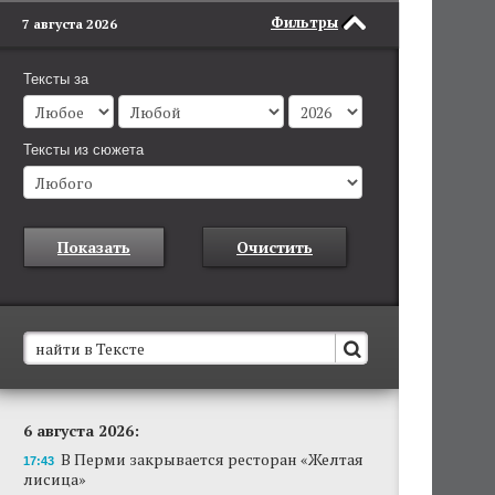
Фильтры
7 августа 2026
Тексты за
Тексты из сюжета
Показать
Очистить
В Пермском крае установят новые станции
6 августа 2026:
обнаружения беспилотников
В Перми закрывается ресторан «Желтая
Они используются для обнаружения и
17:43
лисица»
отслеживания БПЛА в воздухе.