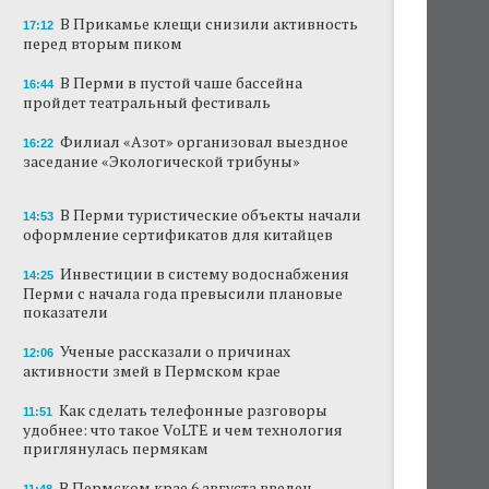
В Прикамье клещи снизили активность
17:12
В Перми закрывается ресторан «Желтая
перед вторым пиком
лисица»
В Перми в пустой чаше бассейна
16:44
В Перми в пустой чаше бассейна пройдет
пройдет театральный фестиваль
театральный фестиваль
Филиал «Азот» организовал выездное
16:22
В Перми туристические объекты начали
заседание «Экологической трибуны»
оформление сертификатов для китайцев
В Перми туристические объекты начали
Ученые рассказали о причинах активности
14:53
оформление сертификатов для китайцев
змей в Пермском крае
Инвестиции в систему водоснабжения
14:25
Ученые начали изучение состояния
Перми с начала года превысили плановые
Кунгурской ледяной пещеры
показатели
На одном из участков реки Мулянка
Ученые рассказали о причинах
12:06
завершена очистка берега от
активности змей в Пермском крае
нефтепродуктов
Как сделать телефонные разговоры
11:51
В Перми этим летом водители такси
удобнее: что такое VoLTE и чем технология
работают без отпусков
приглянулась пермякам
В Пермском крае 6 августа введен