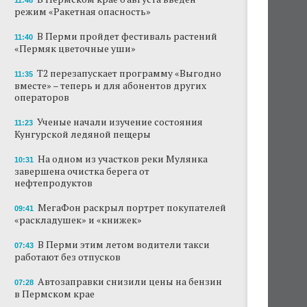
11:48
режим «Ракетная опасность»
В Перми пройдет фестиваль растений
11:40
«Пермяк цветочные уши»
Т2 перезапускает программу «Выгодно
11:35
вместе» – теперь и для абонентов других
операторов
Ученые начали изучение состояния
11:23
Кунгурской ледяной пещеры
На одном из участков реки Мулянка
10:31
завершена очистка берега от
нефтепродуктов
МегаФон раскрыл портрет покупателей
09:41
«раскладушек» и «книжек»
В Перми этим летом водители такси
07:43
работают без отпусков
Автозаправки снизили цены на бензин
07:28
в Пермском крае