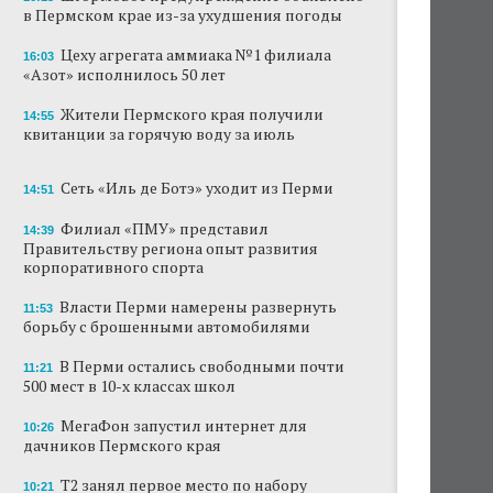
в Пермском крае из-за ухудшения погоды
В субботу в центре Перми выступит DJ Smash
Цеху агрегата аммиака №1 филиала
16:03
«Азот» исполнилось 50 лет
Сеть «Иль де Ботэ» уходит из Перми
Жители Пермского края получили
Власти Перми намерены развернуть борьбу
14:55
квитанции за горячую воду за июль
с брошенными автомобилями
Продажи туров из Перми в Абхазию упали
Сеть «Иль де Ботэ» уходит из Перми
14:51
на 30%
Филиал «ПМУ» представил
14:39
Власти вернулись к проекту большого
Правительству региона опыт развития
стадиона в Камской долине Перми
корпоративного спорта
Власти Перми намерены развернуть
В Перми закрывается ресторан «Желтая
11:53
лисица»
борьбу с брошенными автомобилями
В Перми остались свободными почти
В Перми в пустой чаше бассейна пройдет
11:21
500 мест в 10-х классах школ
театральный фестиваль
МегаФон запустил интернет для
10:26
дачников Пермского края
Т2 занял первое место по набору
10:21