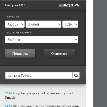
Фильтры
8 августа 2026
Тексты за
Тексты из сюжета
Показать
Очистить
В Пермском крае установят новые станции
В субботу в центре Перми выступит DJ
17:24
обнаружения беспилотников
Smash
Они используются для обнаружения и
отслеживания БПЛА в воздухе.
Штормовое предупреждение объявлено
16:13