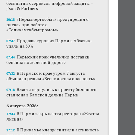
бесплатных сервисов цифровой защиты –
J'son & Partners
«Пермэнергосбыт» предупредил о
10:18
рисках при работе с
«Соликамскбумпромом»
Продажи туров из Перми в Абхазию
07:47
упали на 30%
Пермский край увеличил поставки
07:44
бензина по железной дороге
В Пермском крае утром 7 августа
07:32
объявлен режим «Беспилотная опасность»
Власти вернулись к проекту большого
07:18
стадиона в Камской долине Перми
6 августа 2026:
В Перми закрывается ресторан «Желтая
17:43
лисица»
В Прикамье клещи снизили активность
17:12