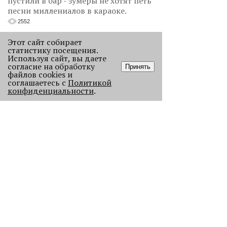
пустили в бар - зумеры не хотят петь
песни миллениалов в караоке.
2552
Этот сайт собирает
статистику посещения.
Используя сайт, вы даете
согласие на обработку
Принять
файлов cookies и
соглашаетесь с
Политикой
конфиденциальности
.
Без Будды и вина: каких проектов
лишилась Пермь в 2025 году
В прошлом году Пермь потеряла
сразу несколько проектов с
многолетней историей, давайте их
вспомним.
123916