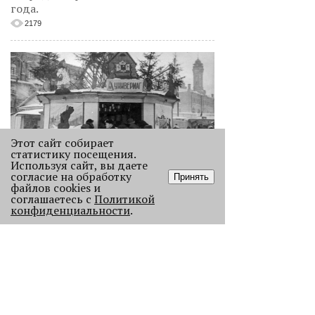
года.
2179
Этот сайт собирает
статистику посещения.
Используя сайт, вы даете
согласие на обработку
Принять
Как выглядела новогодняя Пермь в
файлов cookies и
прошлом веке
соглашаетесь с
Политикой
конфиденциальности
.
Масштабно отмечать Новый год на
улицах Перми начали в
послевоенное время. Посмотрите,
как это было.
22958
.