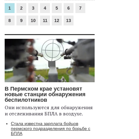
1
2
3
4
5
6
7
8
9
10
11
12
13
В Пермском крае установят
новые станции обнаружения
беспилотников
Они используются для обнаружения
и отслеживания БПЛА в воздухе.
Стала известна зарплата бойцов
пермского подразделения по борьбе с
БПЛА