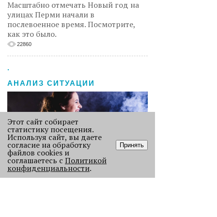
Масштабно отмечать Новый год на
улицах Перми начали в
послевоенное время. Посмотрите,
как это было.
22860
.
АНАЛИЗ СИТУАЦИИ
Этот сайт собирает
статистику посещения.
Используя сайт, вы даете
согласие на обработку
Принять
файлов cookies и
соглашаетесь с
Политикой
конфиденциальности
.
Старикам тут не место?
В Перми 50-летних гостей не
пустили в бар - зумеры не хотят петь
песни миллениалов в караоке.