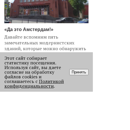
«Да это Амстердам!»
Давайте вспомним пять
замечательных модернистских
зданий, которые можно обнаружить
в Перми.
Этот сайт собирает
3499
статистику посещения.
Используя сайт, вы даете
согласие на обработку
Принять
файлов cookies и
соглашаетесь с
Политикой
конфиденциальности
.
«Эра фуд-энтузиастов