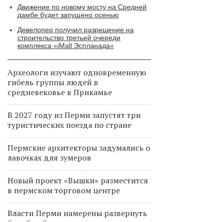
Движение по новому мосту на Средней
дамбе будет запущено осенью
Девелопер получил разрешение на
строительство третьей очереди
комплекса «iMall Эспланада»
Археологи изучают одновременную
гибель группы людей в
средневековье в Прикамье
В 2027 году из Перми запустят три
туристических поезда по стране
Пермские архитекторы задумались о
лавочках для зумеров
Новый проект «Вышки» разместится
в пермском торговом центре
Власти Перми намерены развернуть